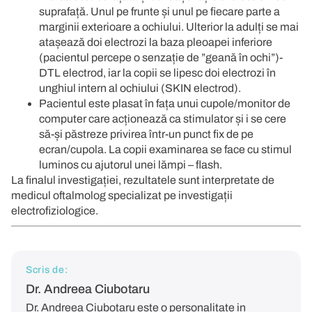
suprafață. Unul pe frunte și unul pe fiecare parte a
marginii exterioare a ochiului. Ulterior la adulți se mai
atașează doi electrozi la baza pleoapei inferiore
(pacientul percepe o senzație de ”geană în ochi”)-
DTL electrod, iar la copii se lipesc doi electrozi în
unghiul intern al ochiului (SKIN electrod).
Pacientul este plasat în fața unui cupole/monitor de
computer care acționează ca stimulator și i se cere
să-și păstreze privirea într-un punct fix de pe
ecran/cupola. La copii examinarea se face cu stimul
luminos cu ajutorul unei lămpi – flash.
La finalul investigației, rezultatele sunt interpretate de
medicul oftalmolog specializat pe investigații
electrofiziologice.
Scris de:
Dr. Andreea Ciubotaru
Dr. Andreea Ciubotaru este o personalitate in