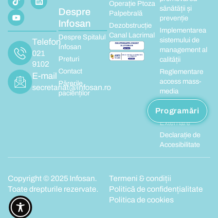
Operație Ptoza
sănătății și
Despre
Palpebrală
prevenție
Infosan
Dezobstrucție
Implementarea
Canal Lacrimal
Despre Spitalul
sistemului de
Telefon
Infosan
management al
021
Preturi
calității
9102
Contact
Reglementare
E-mail
access mass-
Părerile
secretariat@infosan.ro
media
pacienților
Condiții de
Programări
Internare-
Externare
Declarație de
Accesibilitate
Copyright © 2025 Infosan.
Termeni & condiții
Toate drepturile rezervate.
Politică de confidențialitate
Politica de cookies