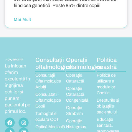
fiind cea genetică. Peste 85% dintre copiii
Mai Mult
Consultații
Operații
Politica
La Infosan
oftalmologice
oftalmologice
noastră
oferim
Consultații
Operație
Politică de
excelență în
Oftalmologice
Cataractă
utilizare a
îngrijirea
Adulți
modulelor
Operație
ochilor și
Cookie
Consulatatii
Cataractă
punem
Oftalmologice
Congenitală
Drepturile și
pacientul pe
Copii
obligațiile
Operație
primul loc.
pacientului
Tomografie
Strabism
oculara OCT
Educație
Operație
sanitară,
Optică Medicală
Nistagmus
promovarea