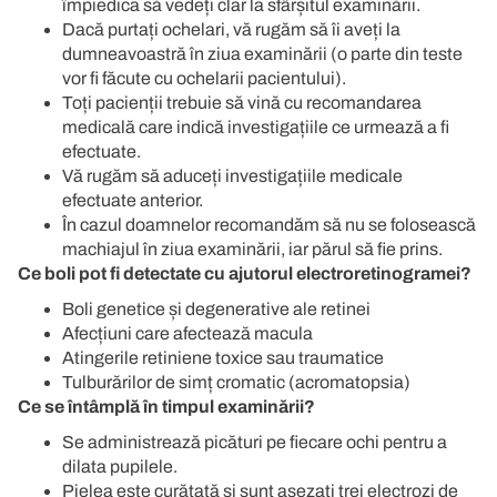
împiedica să vedeți clar la sfârșitul examinării.
Dacă purtați ochelari, vă rugăm să îi aveți la
dumneavoastră în ziua examinării (o parte din teste
vor fi făcute cu ochelarii pacientului).
Toți pacienții trebuie să vină cu recomandarea
medicală care indică investigațiile ce urmează a fi
efectuate.
Vă rugăm să aduceți investigațiile medicale
efectuate anterior.
În cazul doamnelor recomandăm să nu se folosească
machiajul în ziua examinării, iar părul să fie prins.
Ce boli pot fi detectate cu ajutorul electroretinogramei?
Boli genetice și degenerative ale retinei
Afecțiuni care afectează macula
Atingerile retiniene toxice sau traumatice
Tulburărilor de simț cromatic (acromatopsia)
Ce se întâmplă în timpul examinării?
Se administrează picături pe fiecare ochi pentru a
dilata pupilele.
Pielea este curățată și sunt așezați trei electrozi de