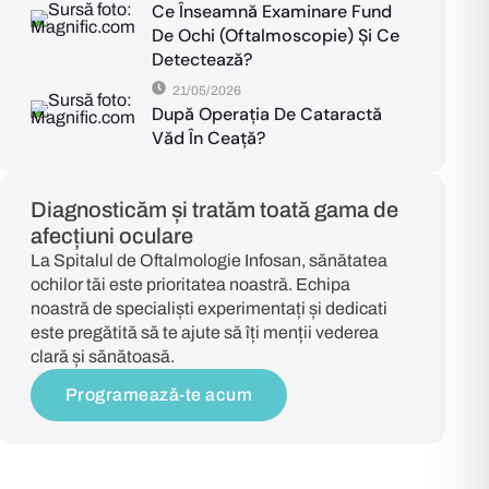
Ce Înseamnă Examinare Fund
De Ochi (oftalmoscopie) Și Ce
Detectează?
21/05/2026
După Operația De Cataractă
Văd În Ceață?
Diagnosticăm și tratăm toată gama de
afecțiuni oculare
La Spitalul de Oftalmologie Infosan, sănătatea
ochilor tăi este prioritatea noastră. Echipa
noastră de specialiști experimentați și dedicati
este pregătită să te ajute să îți menții vederea
clară și sănătoasă.
Programează-te acum