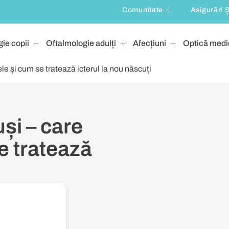
Comunitate
Asigurări 
ie copii
Oftalmologie adulți
Afecțiuni
Optică medi
le și cum se tratează icterul la nou născuți
și – care
e tratează
l