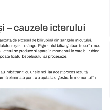
i – cauzele icterului
 cauzată de excesul de bilirubină din sângele micuțului.
lelor roșii din sânge. Pigmentul biliar galben trece în mod
la. Icterul se produce și apare în momentul în care bilirubina
t poate ficatul bebelușului să proceseze.
au îmbătrânit, cu unele noi, iar acest proces rezultă
e urmă eliminată pentru a ajuta la digestie. În momentul în