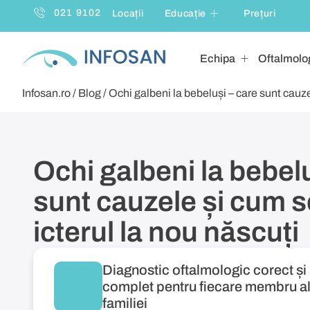
021 9102
Locații
Educație
Prețuri
Echipa
Oftalmolog
Infosan.ro
/
Blog
/
Ochi galbeni la bebeluși – care sunt cauze
Ochi galbeni la bebelu
sunt cauzele și cum s
icterul la nou născuți
Diagnostic oftalmologic corect și
complet pentru fiecare membru a
familiei