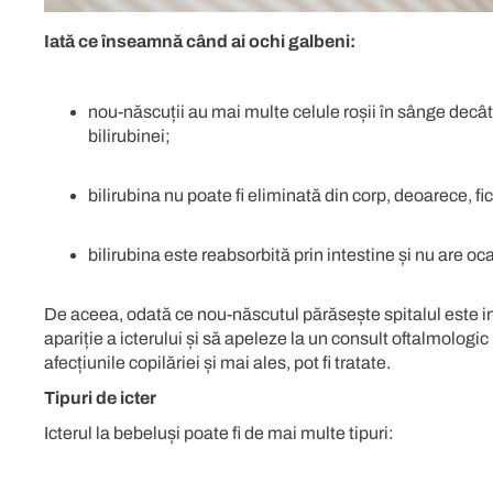
Iată ce înseamnă când ai ochi galbeni:
nou-născuții au mai multe celule roșii în sânge decât 
bilirubinei;
bilirubina nu poate fi eliminată din corp, deoarece, f
bilirubina este reabsorbită prin intestine și nu are oc
De aceea, odată ce nou-născutul părăsește spitalul este i
apariție a icterului și să apeleze la un
consult oftalmologic
afecțiunile copilăriei și mai ales, pot fi tratate.
Tipuri de icter
Icterul la bebeluși poate fi de mai multe tipuri: