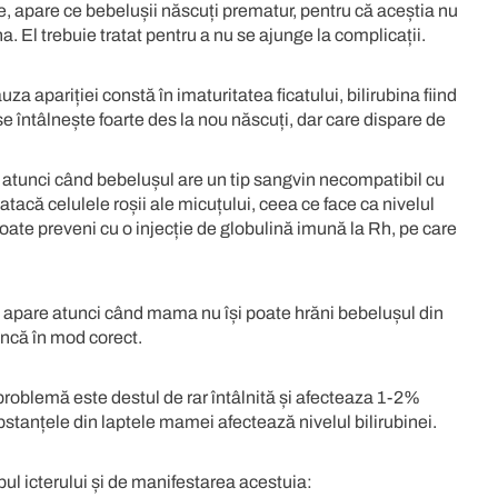
, apare ce bebelușii născuți prematur, pentru că aceștia nu
na. El trebuie tratat pentru a nu se ajunge la complicații.
auza apariției constă în imaturitatea ficatului, bilirubina fiind
e întâlnește foarte des la nou născuți, dar care dispare de
 atunci când bebelușul are un tip sangvin necompatibil cu
tacă celulele roșii ale micuțului, ceea ce face ca nivelul
oate preveni cu o injecție de globulină imună la Rh, pe care
 apare atunci când mama nu își poate hrăni bebelușul din
încă în mod corect.
problemă este destul de rar întâlnită și afecteaza 1-2%
ubstanțele din laptele mamei afectează nivelul bilirubinei.
ipul icterului și de manifestarea acestuia: