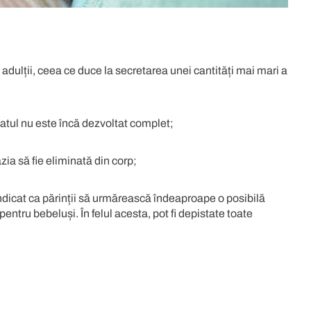
adulții, ceea ce duce la secretarea unei cantități mai mari a
icatul nu este încă dezvoltat complet;
azia să fie eliminată din corp;
ndicat ca părinții să urmărească îndeaproape o posibilă
 pentru bebeluși
. În felul acesta, pot fi depistate toate