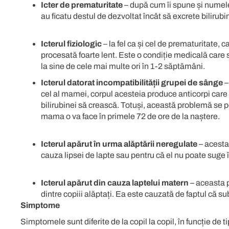
Icter de prematuritate
– după cum îi spune și numele
au ficatu destul de dezvoltat încât să excrete bilirubi
Icterul fiziologic
– la fel ca și cel de prematuritate, c
procesată foarte lent. Este o condiție medicală care s
la sine de cele mai multe ori în 1-2 săptămâni.
Icterul datorat incompatibilității grupei de sânge
–
cel al mamei, corpul acesteia produce anticorpi care a
bilirubinei să crească. Totuși, această problemă se p
mama o va face în primele 72 de ore de la naștere.
Icterul apărut în urma alăptării neregulate
– acesta
cauza lipsei de lapte sau pentru că el nu poate suge 
Icterul apărut din cauza laptelui matern
– aceasta 
dintre copiii alăptați. Ea este cauzată de faptul că s
Simptome
Simptomele sunt diferite de la copil la copil, în funcție de t