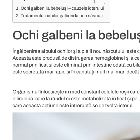
Ochi galbeni la bebeluși – cauzele icterului
Tratamentul ochilor galbeni la nou născuți
Ochi galbeni la bebeluș
Îngălbenirea albului ochilor și a pielii nou născutului este
Aceasta este produsă de distrugerea hemoglobinei și a celu
normal prin ficat și este eliminat prin intestine odată cu bi
este secretată mai rapid și în cantități mult mai mari decâ
Organismul înlocuiește în mod constant celulele roșii care 
bilirubina, care la rândul ei este metabolizată în ficat și p
care această acțiune este întreruptă se dezvoltă icterul.